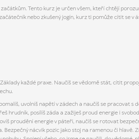
začátkům. Tento kurz je určen všem, kteří chtějí porozu
i začátečník nebo zkušený jogín, kurz ti pomůže cítit se v á
a. Základy každé praxe. Naučíš se vědomě stát, cítit prop
echu.
pomalíš, uvolníš napětí v zádech a naučíš se pracovat s d
š hrudník, posílíš záda a zažiješ proud energie i svobody
ovíš proudění energie v páteři, naučíš se rotovat bezpe
Bezpečný nácvik pozic jako stoj na ramenou či hlavě. Získ
 pohybu. Spojení všeho, co jsme se naučili, do vědomé, pl