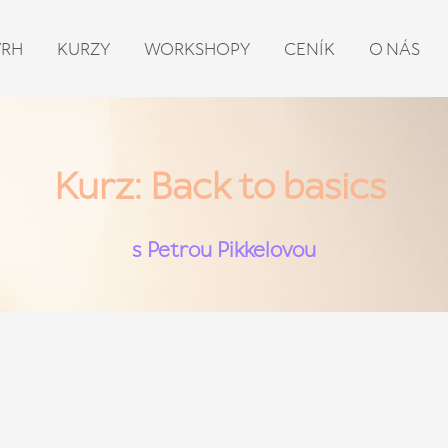
VRH
KURZY
WORKSHOPY
CENÍK
O NÁS
Kurz: Back to basics
s Petrou Pikkelovou
PŘIHLASTE SE NA TERMÍN 8. 1. - 12. 2. 2026