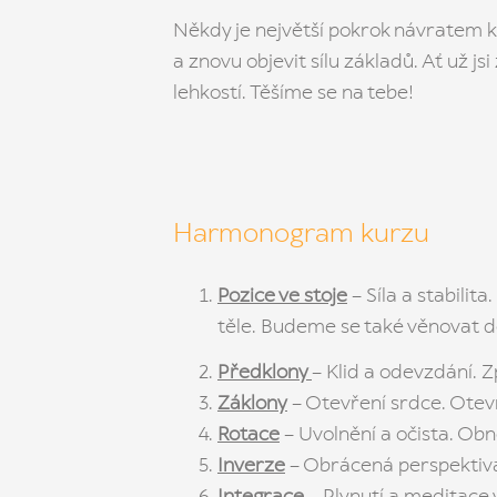
Někdy je největší pokrok návratem k 
a znovu objevit sílu základů. Ať už js
lehkostí. Těšíme se na tebe!
Harmonogram kurzu
Pozice ve stoje
– Síla a stabilit
těle. Budeme se také věnovat d
Předklony
– Klid a odevzdání. Z
Záklony
– Otevření srdce. Otevře
Rotace
– Uvolnění a očista. Obn
Inverze
– Obrácená perspektiva. 
Integrace
– Plynutí a meditace v