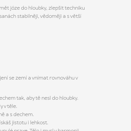
mět józe do hloubky, zlepšit techniku
sanách stabilněji, vědoměji a s větší
ojení se zemí a vnímat rovnováhu v
echem tak, aby tě nesl do hloubky.
 v těle.
čně a s dechem.
áš jistotu i lehkost.
ynulé praxe. Tělo i mysl v harmonii.