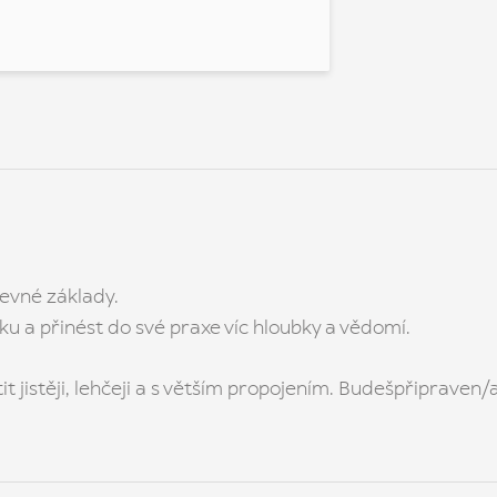
pevné základy.
niku a přinést do své praxe víc hloubky a vědomí.
t jistěji, lehčeji a s větším propojením. Budešpřipraven/a