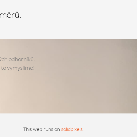
směrů.
ných odborníků.
 to vymyslíme!
This web runs on
solidpixels.