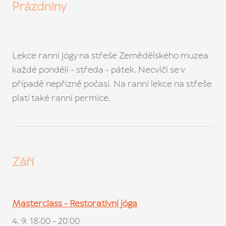
Prázdniny
CENÍ
AK
DÁ
Lekce ranní jógy na střeše Zemědělského muzea
každé pondělí - středa - pátek. Necvičí se v
P
případě nepřízně počasí. Na ranní lekce na střeše
platí také ranní permice.
O NÁ
LE
GA
NÁ
Září
KON
K
Masterclass - Restorativní jóga
ČA
4. 9. 18:00 - 20:00