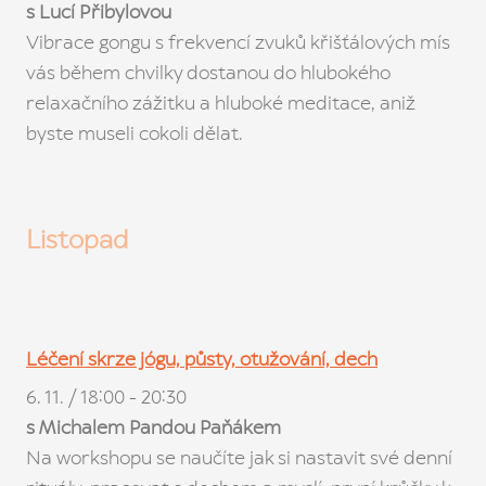
s Lucí Přibylovou
Vibrace gongu s frekvencí zvuků křišťálových mís
vás během chvilky dostanou do hlubokého
relaxačního zážitku a hluboké meditace, aniž
byste museli cokoli dělat.
Listopad
Léčení skrze jógu, půsty, otužování, dech
6. 11. / 18:00 - 20:30
s Michalem Pandou Paňákem
Na workshopu se naučíte jak si nastavit své denní