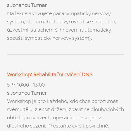
s Johanou Turner
PR
JOG
Na lekce aktivujete parasympatický nervový
PRA
systém, kt. pomáhá tělu vyrovnat se s napětím,
úzkostmi, strachem či hněvem (automaticky
PRO 
spouští sympatický nervový systém).
cs
en
Workshop: Rehabilitační cvičení DNS
5. 9. 10:00 - 13:00
s Johanou Turner
Workshop je pro každého, kdo chce porozumět
svému tělu, zlepšit držení, zbavit se dlouhodobých
obtíží - po úrazech, operacích nebo jen z
dlouhého sezení. Přestaňte cvičit povrchně.