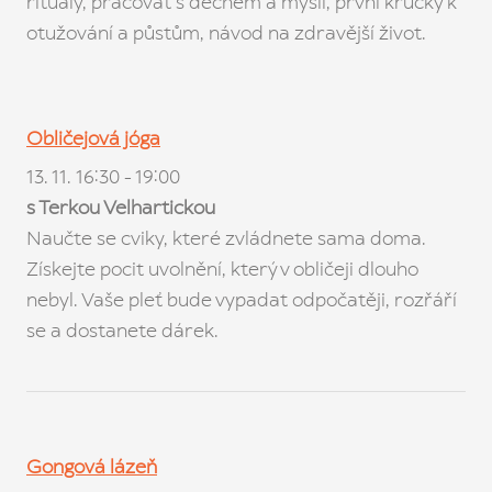
rituály, pracovat s dechem a myslí, první krůčky k
otužování a půstům, návod na zdravější život.
Obličejová jóga
13. 11. 16:30 - 19:00
s Terkou Velhartickou
Naučte se cviky, které zvládnete sama doma.
Získejte pocit uvolnění, který v obličeji dlouho
nebyl. Vaše pleť bude vypadat odpočatěji, rozřáří
se a dostanete dárek.
Gongová lázeň