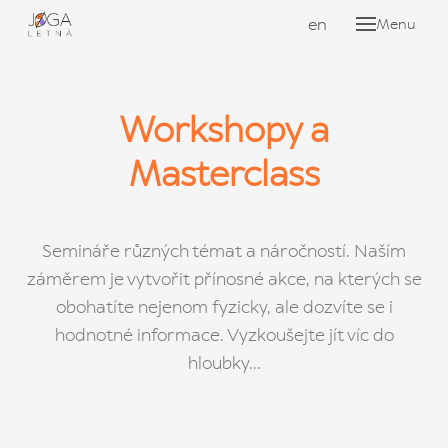
cs
en
Menu
ROZ
KUR
Workshopy a
KU
ON
Masterclass
YO
WOR
Semináře různých témat a náročností. Naším
WO
záměrem je vytvořit přínosné akce, na kterých se
MAS
obohatíte nejenom fyzicky, ale dozvíte se i
hodnotné informace. Vyzkoušejte jít víc do
SO
hloubky...
CH
LEK
JÓ