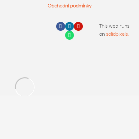
Obchodní podmínky
This web runs
on
solidpixels.
Cookies nám pomáhají zorientovat se, kdo jste a co vás
baví — trochu jako dobrý lektor, který si pamatuje, jak
dlouho vydržíte v bojovníkovi. Nastavení upravíte přes
„Nastavení cookies" nebo kdykoliv v patičce webu.