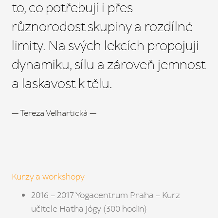
to, co potřebují i přes
CENÍ
různorodost skupiny a rozdílné
AK
limity. Na svých lekcích propojuji
DÁ
dynamiku, sílu a zároveň jemnost
P
a laskavost k tělu.
O NÁ
LE
—
Tereza Velhartická
—
GA
NÁ
KON
Kurzy a workshopy
K
2016 – 2017 Yogacentrum Praha – Kurz
učitele Hatha jógy (300 hodin)
ČA