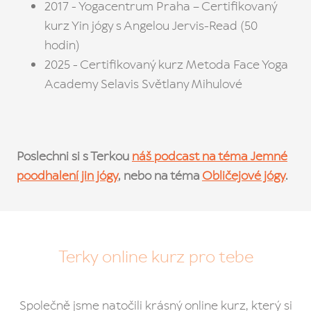
2017 - Yogacentrum Praha – Certifikovaný
PR
kurz Yin jógy s Angelou Jervis-Read (50
JOG
PRA
hodin)
2025 - Certifikovaný kurz Metoda Face Yoga
PRO 
Academy Selavis Světlany Mihulové
cs
en
Poslechni si s Terkou
náš podcast na téma J
emné
poodhalení jin jógy
, nebo na téma
Obličejové jógy
.
Terky online kurz pro tebe
Společně jsme natočili krásný online kurz, který si