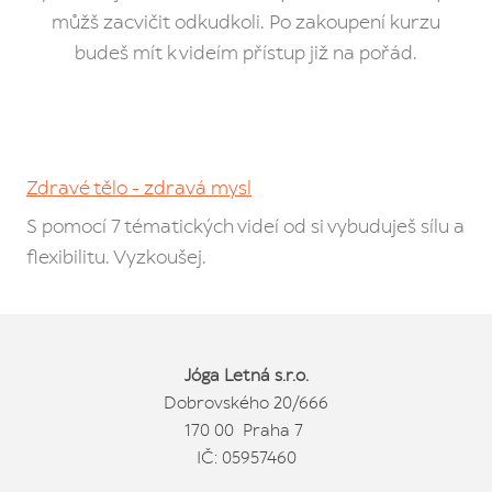
můžš zacvičit odkudkoli. Po zakoupení kurzu
budeš mít k videím přístup již na pořád.
Zdravé tělo - zdravá mysl
S pomocí 7 tématických videí od si vybuduješ sílu a
flexibilitu. Vyzkoušej.
Jóga Letná s.r.o.
Dobrovského 20/666
170 00 Praha 7
IČ: 05957460