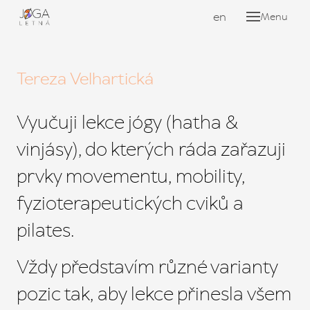
cs
en
Menu
ROZ
KUR
Tereza Velhartická
KU
ON
Vyučuji lekce jógy (hatha &
YO
vinjásy), do kterých ráda zařazuji
WOR
prvky movementu, mobility,
WO
fyzioterapeutických cviků a
MAS
pilates.
SO
CH
Vždy představím různé varianty
LEK
pozic tak, aby lekce přinesla všem
JÓ